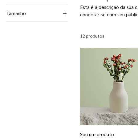
Esta é a descrição da sua c
Tamanho
conectar-se com seu públi
250 ml
500 ml
12 produtos
80 ml
Large
Medium
Small
Sou um produto