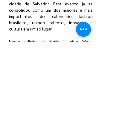
cidade de Salvador. Este evento já se 
consolidou como um dos maiores e mais 
importantes do calendário fashion 
brasileiro, unindo talento, inovação e 
cultura em um só lugar.
Nesta edição, o Bahia Fashion Week 
promete ser ainda mais vibrante, trazendo 
criadores e marcas que refletem a 
diversidade e a riqueza cultural da Bahia e do 
Brasil. Serão desfiles deslumbrantes, 
palestras inspiradoras e workshops que 
visam fomentar a criatividade e o 
profissionalismo no setor da moda.
Compartilhe esse evento