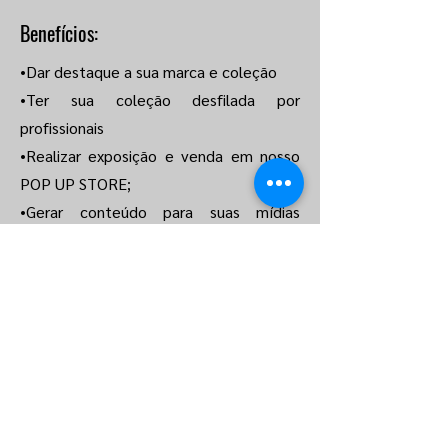
Benefícios:
•Dar destaque a sua marca e coleção
•Ter sua coleção desfilada por
profissionais
•Realizar exposição e venda em nosso
POP UP STORE;
•Gerar conteúdo para suas mídias
sociais,
•Obter divulgação espontânea gerada
por convidados, digitais influencer,
imprensa especializada e sites de
notícias
•Participar de uma ação diferenciada e
oportunizada a poucas empresas
•Obter um feedback dos seus clientes